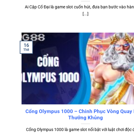
Trụ sở chính
Gibraltar
Ai Cập Cổ Đại là game slot cuốn hút, đưa bạn bước vào hàn
Sản phẩm
Slot, live casino, bingo và thể thao
[...]
Số lượng game
Hơn 200+
Ngôn ngữ hỗ trợ
31 ngôn ngữ, có tiếng Việt
16
Pragmatic Play là một trong những thương hiệu game tr
Th8
casino, bingo, thể thao. Điểm nổi bật của
sảnh PP
là 
Mỗi trò chơi tại sảnh
PP
trực tuyến thường chỉ mất 1 
The Dog House đều có tỷ lệ RTP cao, trung bình từ 9
Pragmatic Play cung cấp những
Pragmatic Play là nhà phát triển game
PG88
sở hữu d
nghiệm chân thực như tại sòng bạc thật.
Cổng Olympus 1000 – Chinh Phục Vòng Quay
Thưởng Khủng
Cổng Olympus 1000 là game slot nổi bật với luật chơi độc 