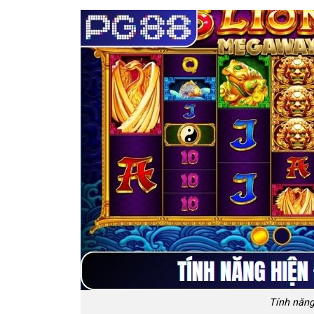
Tính năng