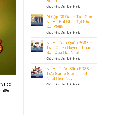
Bỏ Lỡ
–
ở
Chức năng bình luận bị tắt
Trải
Tây
Nghiệm
Du
Thú
Ai Cập Cổ Đại – Tựa Game
Ký
Vị
Nổ Hũ Hot Nhất Tại Nhà
–
Trong
Cái PG88
Cơ
Thế
ở
Chức năng bình luận bị tắt
Hội
Giới
Ai
Thắng
Slot
Cập
Lớn
PG88
Nổ Hũ Tam Quốc PG88 –
Cổ
Tại
Trận Chiến Huyền Thoại
Đại
PG88
Săn Quà Hot Nhất
–
Không
ở
Chức năng bình luận bị tắt
Tựa
Thể
Nổ
Game
Bỏ
Hũ
Nổ
Lỡ
Nổ Hũ Thần Sấm PG88 –
Tam
Hũ
Tựa Game Giải Trí Hot
Quốc
Hot
Nhất Hiện Nay
PG88
Nhất
 và cơ
ở
Chức năng bình luận bị tắt
–
Tại
Nổ
Trận
Nhà
 miễn
Hũ
Chiến
Cái
Thần
Huyền
PG88
Sấm
Thoại
PG88
Săn
–
Quà
Tựa