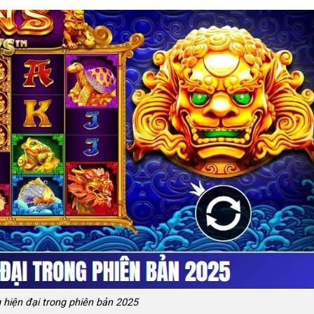
 hiện đại trong phiên bản 2025