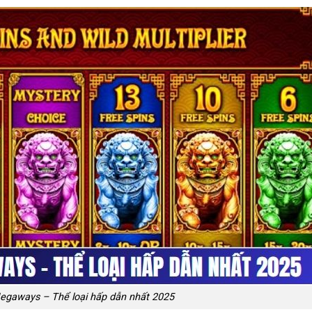
Megaways – Thể loại hấp dẫn nhất 2025