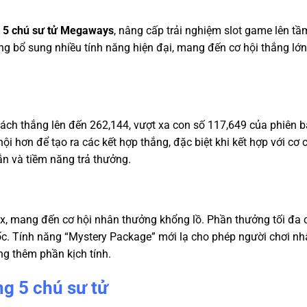
2
5 chú sư tử Megaways
, nâng cấp trải nghiệm slot game lên tầ
g bổ sung nhiều tính năng hiện đại, mang đến cơ hội thắng lớ
ách thắng lên đến 262,144, vượt xa con số 117,649 của phiên b
ội hơn để tạo ra các kết hợp thắng, đặc biệt khi kết hợp với cơ 
ẫn và tiềm năng trả thưởng.
x, mang đến cơ hội nhân thưởng khổng lồ. Phần thưởng tối đa
gốc. Tính năng “Mystery Package” mới lạ cho phép người chơi nh
ng thêm phần kịch tính.
ng 5 chú sư tử