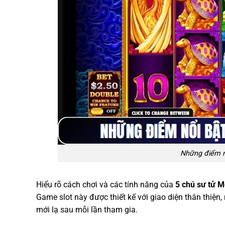
Những điểm nổ
Hiểu rõ cách chơi và các tính năng của
5 chú sư tử 
Game slot này được thiết kế với giao diện thân thiện
mới lạ sau mỗi lần tham gia.