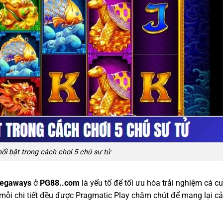
i bật trong cách chơi 5 chú sư tử
Megaways
ở
PG88..com
là yếu tố để tối ưu hóa trải nghiệm cá c
, mỗi chi tiết đều được Pragmatic Play chăm chút để mang lại c