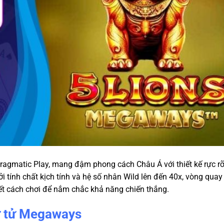
ragmatic Play, mang đậm phong cách Châu Á với thiết kế rực rỡ
tính chất kịch tính và hệ số nhân Wild lên đến 40x, vòng quay
ết cách chơi để nắm chắc khả năng chiến thắng.
sư tử Megaways