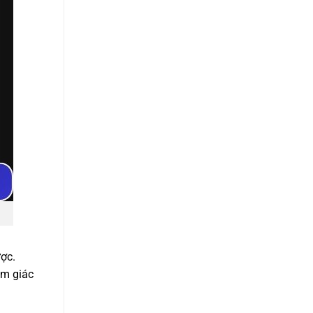
ược.
ảm giác