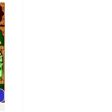
Hot
Game
Nhất
Giải
Trí
Hot
Nhất
Hiện
Nay