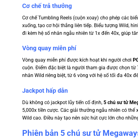
Cơ chế trả thưởng
Cơ chế Tumbling Reels (cuộn xoay) cho phép các biể
xuống, tạo cơ hội thắng liên tiếp. Biểu tượng Wild, hì
đi kèm hệ số nhân ngẫu nhiên từ 1x đến 40x, giúp tăn
Vòng quay miễn phí
Vòng quay miễn phí được kích hoạt khi người chơi
PG
cuộn. Điểm đặc biệt là người tham gia được chọn từ 
nhân Wild riêng biệt, từ 6 vòng với hệ số tối đa 40x 
Jackpot hấp dẫn
Dù không có jackpot lũy tiến cố định,
5 chú sư tử M
5,000x tiền cược. Các giải thưởng ngẫu nhiên có thể x
Wild cao. Điều này tạo nên sức hút cực lớn cho nhữn
Phiên bản 5 chú sư tử Megaway