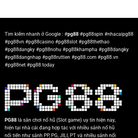
Thần
Chiến
Nhà
Sấm
Huyền
Cái
PG88
Thoại
PG88
–
Săn
Tựa
Quà
Game
Hot
Tìm kiếm nhanh ở Google : #
Giải
pg88
#pg88spin #nhacaipg88
Nhất
Trí
#pg88vn #pg88casino #pg88slot #pg88thethao
Hot
#pg88dangky #pg88nohu #pg88khampha #pg88dangky
Nhất
Hiện
#pg88dangnhap #pg88ruttien #pg88.com #pg88.vn
Nay
#pg88net #pg88 today
PG88
là sân chơi nổ hũ (Slot game) uy tín hiện nay,
hiện tại nhà cái đang hợp tác với nhiều sảnh nổ hũ
nổi tiến như sảnh PP, PG, JILI, PT và nhiều sảnh nổi