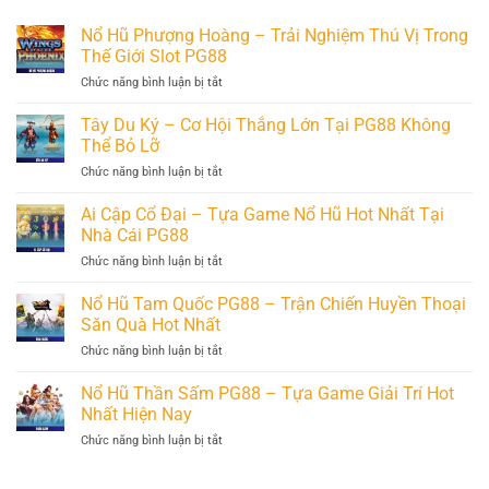
Nổ Hũ Phượng Hoàng – Trải Nghiệm Thú Vị Trong
Thế Giới Slot PG88
ở
Chức năng bình luận bị tắt
Nổ
Hũ
Tây Du Ký – Cơ Hội Thắng Lớn Tại PG88 Không
Phượng
Thể Bỏ Lỡ
Hoàng
ở
Chức năng bình luận bị tắt
–
Tây
Trải
Du
Ai Cập Cổ Đại – Tựa Game Nổ Hũ Hot Nhất Tại
Nghiệm
Ký
Thú
Nhà Cái PG88
–
Vị
ở
Chức năng bình luận bị tắt
Cơ
Trong
Ai
Hội
Thế
Cập
Nổ Hũ Tam Quốc PG88 – Trận Chiến Huyền Thoại
Thắng
Giới
Cổ
Lớn
Săn Quà Hot Nhất
Slot
Đại
Tại
PG88
ở
Chức năng bình luận bị tắt
–
PG88
Nổ
Tựa
Không
Hũ
Nổ Hũ Thần Sấm PG88 – Tựa Game Giải Trí Hot
Game
Thể
Tam
Nổ
Nhất Hiện Nay
Bỏ
Quốc
Hũ
Lỡ
ở
Chức năng bình luận bị tắt
PG88
Hot
Nổ
–
Nhất
Hũ
Trận
Tại