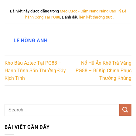
Bài viết này được đăng trong
Mẹo Cược - Cẩm Nang Nâng Cao Tỷ Lệ
Thành Công Tại PG88
. Đánh dấu
liên kết thường trực
.
LÊ HỒNG ANH
Kho Báu Aztec Tại PG88 –
Nổ Hũ Ăn Khế Trả Vàng
Hành Trình Săn Thưởng Đầy
PG88 – Bí Kíp Chinh Phục
Kịch Tính
Thưởng Khủng
BÀI VIẾT GẦN ĐÂY