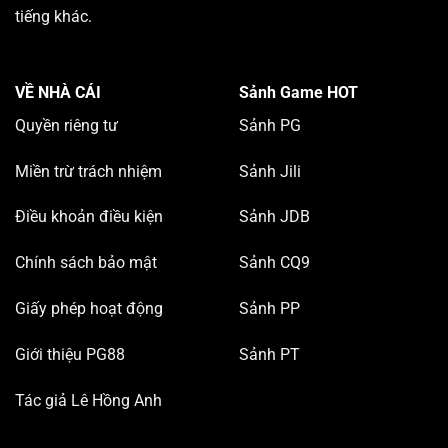
tiếng khác.
VỀ NHÀ CÁI
Sảnh Game HOT
Quyền riêng tư
Sảnh PG
Miền trừ trách nhiệm
Sảnh Jili
Điều khoản điều kiện
Sảnh JDB
Chính sách bảo mật
Sảnh CQ9
Giấy phép hoạt động
Sảnh PP
Giới thiệu PG88
Sảnh PT
Tác giả Lê Hồng Anh