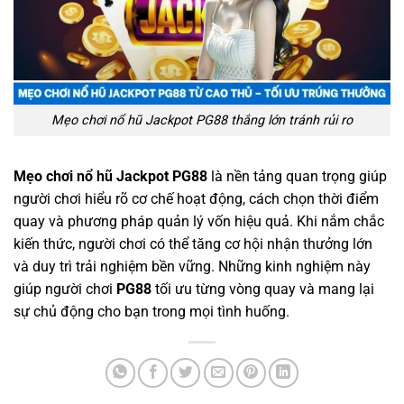
Mẹo chơi nổ hũ Jackpot PG88 thắng lớn tránh rủi ro
Mẹo chơi nổ hũ Jackpot PG88
là nền tảng quan trọng giúp
người chơi hiểu rõ cơ chế hoạt động, cách chọn thời điểm
quay và phương pháp quản lý vốn hiệu quả. Khi nắm chắc
kiến thức, người chơi có thể tăng cơ hội nhận thưởng lớn
và duy trì trải nghiệm bền vững. Những kinh nghiệm này
giúp người chơi
PG88
tối ưu từng vòng quay và mang lại
sự chủ động cho bạn trong mọi tình huống.